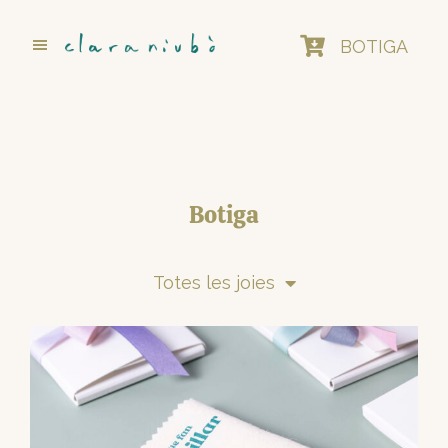
Skip
to
BOTIGA
main
content
Botiga
Totes les joies