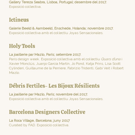
Gallery Tereza Seabra, Lisboa, Portugal; desembre del 2017.
Exposició col·lectiva.
Ictineus
Galerie Beeld & Aambeeld, Enschede, Holanda; novembre 2017.
Exposició col·lectiva amb el col·lectiu Joyas Sensacionales.
Holy Tools
La joaillerie par Mazlo, París; setembre 2017.
París design week. Exposició col·lectiva amb el col·lectiu
Quars d’una
i
Xavier Monclús, Juanjo García Martín, Jo Pond, Katja Prins, Lisa Scott
Cylinderi, Guillaume de la Perriere, Fabrizio Tridenti, Gabi Veit i Robert
Mazlo.
Débris Fertiles- Les Bijoux Résilients
La joaillerie par Mazlo, París; novembre del 2017.
Exposició col·lectiva amb el col·lectiu Joyas Sensacionales.
Barcelona Designers Collective
La Roca Village, Barcelona; juny 2017
Curated by FAD. Exposició col·lectiva.