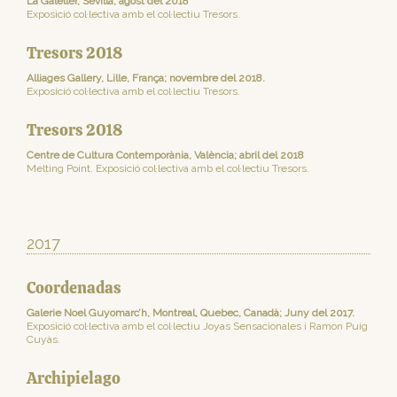
La Galeller, Sevilla; agost del 2018
Exposició col·lectiva amb el col·lectiu Tresors.
Tresors 2018
Alliages Gallery, Lille, França; novembre del 2018.
Exposició col·lectiva amb el col·lectiu Tresors.
Tresors 2018
Centre de Cultura Contemporània, València; abril del 2018
Melting Point. Exposició col·lectiva amb el col·lectiu Tresors.
2017
Coordenadas
Galerie Noel Guyomarc’h, Montreal, Quebec, Canadà; Juny del 2017.
Exposició col·lectiva amb el col·lectiu Joyas Sensacionales i Ramon Puig
Cuyàs.
Archipielago