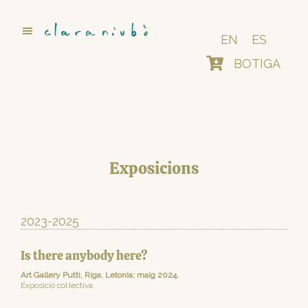
Skip
to
main
EN
ES
content
BOTIGA
Exposicions
2023-2025
Is there anybody here?
Art Gallery Putti, Riga, Letonia; maig 2024.
Exposició col·lectiva.