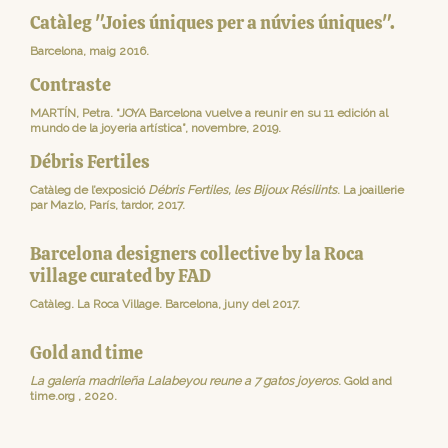
Catàleg "Joies úniques per a núvies úniques".
Barcelona, maig 2016.
Contraste
MARTÍN, Petra. “JOYA Barcelona vuelve a reunir en su 11 edición al
mundo de la joyeria artística”, novembre, 2019.
Débris Fertiles
Catàleg de l’exposició
Débris Fertiles, les Bijoux Résilints
. La joaillerie
par Mazlo, París, tardor, 2017.
Barcelona designers collective by la Roca
village curated by FAD
Catàleg. La Roca Village. Barcelona, juny del 2017.
Gold and time
La galería madrileña Lalabeyou reune a 7 gatos joyeros
. Gold and
time.org , 2020.