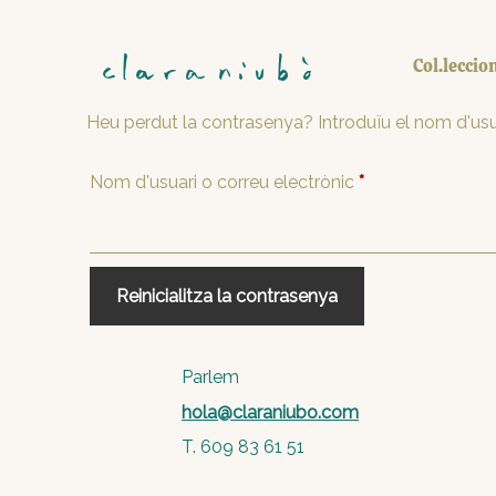
Skip
to
main
Col.leccio
content
Heu perdut la contrasenya? Introduïu el nom d'usua
Nom d'usuari o correu electrònic
*
Reinicialitza la contrasenya
Parlem
hola@claraniubo.com
T. 609 83 61 51