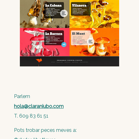
Parlem
hola@claraniubo.com
T. 609 83 61 51
Pots trobar peces meves a: