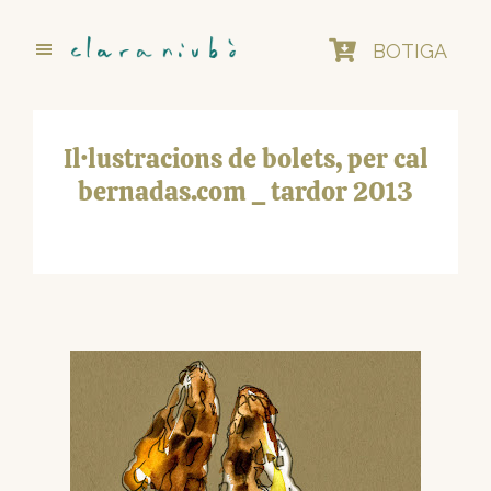
Skip
to
BOTIGA
main
content
Il·lustracions de bolets, per cal
bernadas.com _ tardor 2013