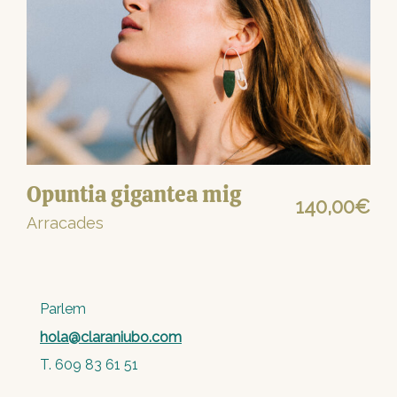
Opuntia gigantea mig
140,00
€
Arracades
Parlem
hola@claraniubo.com
T. 609 83 61 51