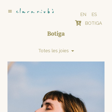
Skip
to
main
EN
ES
content
BOTIGA
Botiga
Totes les joies