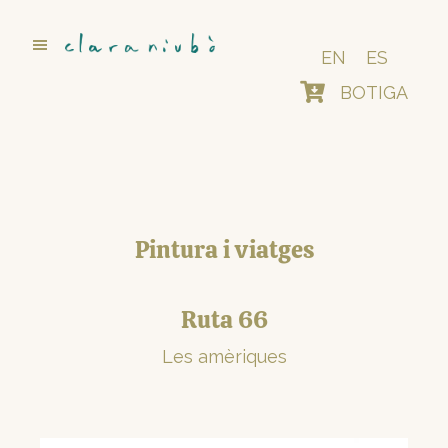
Skip
to
main
EN
ES
content
BOTIGA
Pintura i viatges
Ruta 66
Les amèriques