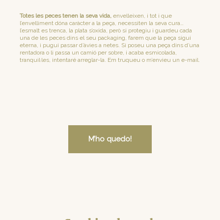
Totes les peces tenen la seva vida,
envelleixen, i tot i que
l’envelliment dóna caràcter a la peça, necessiten la seva cura…
l’esmalt es trenca, la plata s’oxida, però si protegiu i guardeu cada
una de les peces dins el seu packaging, farem que la peça sigui
eterna, i pugui passar d’àvies a netes. Si poseu una peça dins d’una
rentadora o li passa un camió per sobre, i acaba esmicolada,
tranquil·les, intentaré arreglar-la. Em truqueu o m’envieu un e-mail.
M’ho quedo!