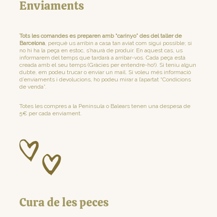
Enviaments
Tots les comandes es preparen amb “carinyo” des del taller de
Barcelona
, perquè us arribin a casa tan aviat com sigui possible; si
no hi ha la peça en estoc, s’haurà de produir. En aquest cas, us
informarem del temps que tardarà a arribar-vos. Cada peça està
creada amb el seu temps (Gràcies per entendre-ho!). Si teniu algun
dubte, em podeu trucar o enviar un mail. Si voleu més informació
d’enviaments i devolucions, ho podeu mirar a l’apartat “Condicions
de venda”.
Totes les compres a la Península o Balears tenen una despesa de
5€ per cada enviament.
Cura de les peces