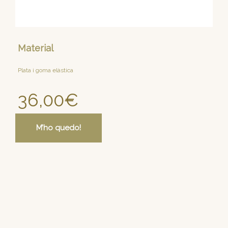
Material
Plata i goma elàstica
36,00
€
M’ho quedo!