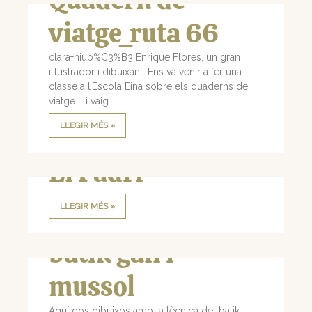
viatge_ruta 66
clara+niub%C3%B3 Enrique Flores, un gran
il·lustrador i dibuixant. Ens va venir a fer una
classe a l’Escola Eina sobre els quaderns de
viatge. Li vaig
LLEGIR MÉS »
El Padrí
LLEGIR MÉS »
batik gall i
mussol
Aquí dos dibuixos amb la tècnica del batik