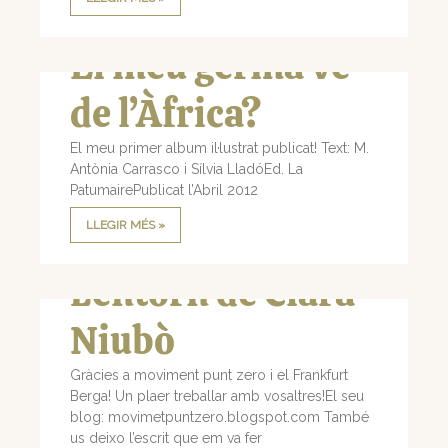
El meu germà ve
de l’Àfrica?
El meu primer album il·lustrat publicat! Text: M.
Antònia Carrasco i Sílvia LladóEd. La
PatumairePublicat l’Abril 2012
LLEGIR MÉS »
L’entorn de Clara
Niubò
Gràcies a moviment punt zero i el Frankfurt
Berga! Un plaer treballar amb vosaltres!El seu
blog: movimetpuntzero.blogspot.com També
us deixo l’escrit que em va fer