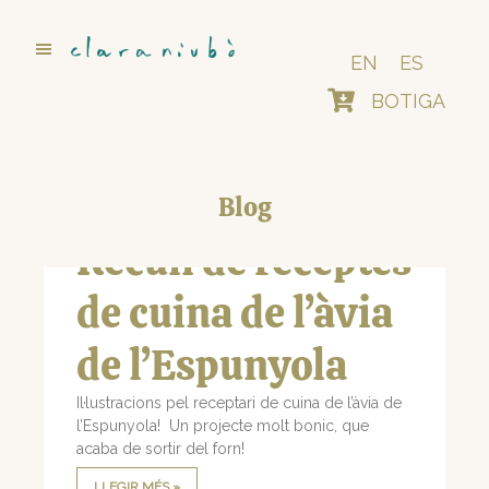
Skip
to
main
EN
ES
content
BOTIGA
Blog
Recull de receptes
de cuina de l’àvia
de l’Espunyola
Il·lustracions pel receptari de cuina de l’àvia de
l’Espunyola! Un projecte molt bonic, que
acaba de sortir del forn!
LLEGIR MÉS »