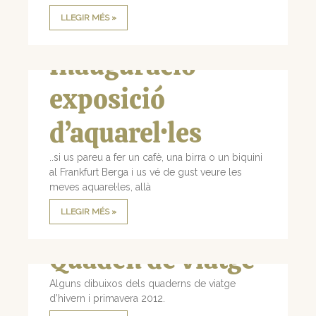
LLEGIR MÉS »
Inauguració
exposició
d’aquarel·les
..si us pareu a fer un cafè, una birra o un biquini
al Frankfurt Berga i us vé de gust veure les
meves aquarel·les, allà
LLEGIR MÉS »
Quaden de viatge
Alguns dibuixos dels quaderns de viatge
d’hivern i primavera 2012.