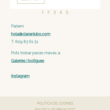
1
2
3
4
5
Parlem
hola@claraniubo.com
T. 609 83 61 51
Pots trobar peces meves a:
Galeries i botigues
Instagram
POLÍTICA DE COOKIES
POLÍTICA DE PRIVACITAT