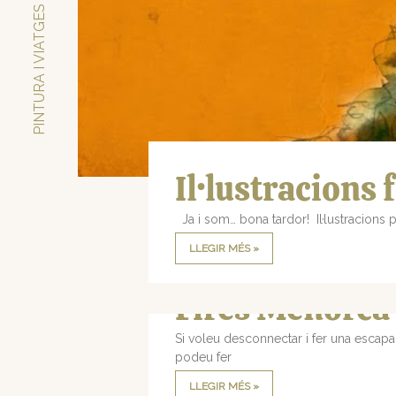
PINTURA I VIATGES
Il·lustracions 
Ja i som… bona tardor! Il·lustracion
LLEGIR MÉS »
Fires Menorca
Si voleu desconnectar i fer una escapa
podeu fer
LLEGIR MÉS »