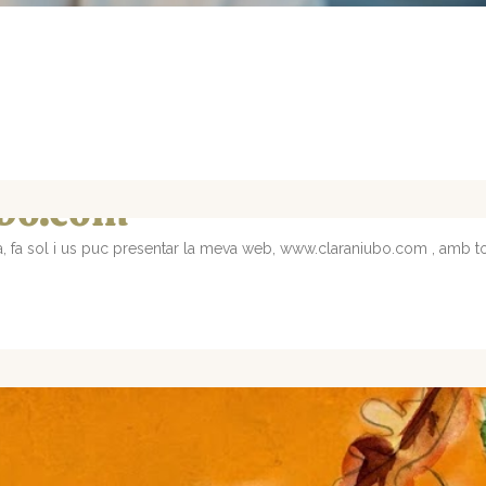
bo.com
a, fa sol i us puc presentar la meva web, www.claraniubo.com , amb tot