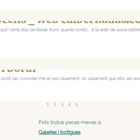
 ocells _ web calbernadas.
quí! I amb ella l’arribada d’uns quants ocells… A la web de www.calb
i Jordi
 el Jordi van convidar-me al seu casament, un casament que ells van a
1
2
3
4
5
Pots trobar peces meves a:
Galeries i botigues