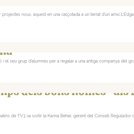
 projectes nous, aquest en una calçotada a un terrat d’un amic.L’Edgar
ona
ó i el seu grup d’alumnes per a regalar a una antiga companya del gru
emps dels bons homes” als
atins de TV3 va sortir la Karina Behar, gerent del Consell Regulador