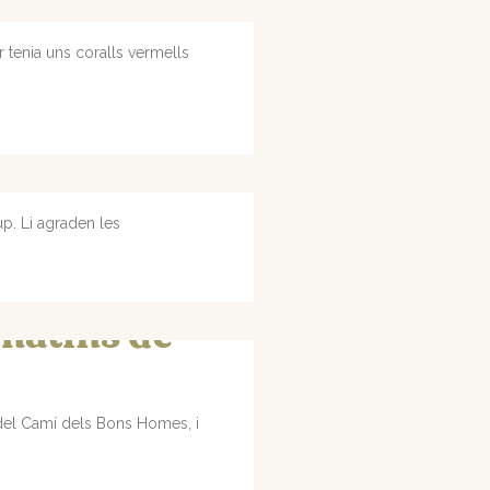
 tenia uns coralls vermells
p. Li agraden les
 matins de
 del Camí dels Bons Homes, i