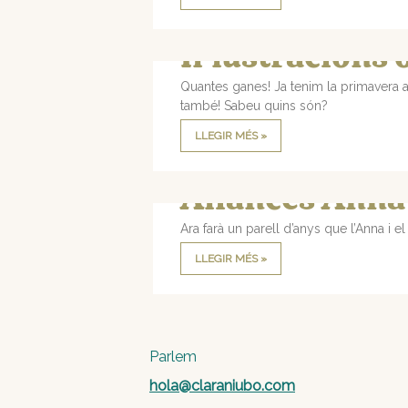
Il·lustracions
Quantes ganes! Ja tenim la primavera a
també! Sabeu quins són?
LLEGIR MÉS »
Aliances Anna 
Ara farà un parell d’anys que l’Anna i
LLEGIR MÉS »
Parlem
hola@claraniubo.com