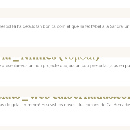
 mesos! Hi ha detalls tan bonics com el que ha fet l’Abel a la Sandra, un
via _ Nimfes (νύμφαι)
e presentar-vos un nou projecte que, ara un cop presentat, ja us en 
gelats _ web calbernadas.c
 de gelat… mmmm!!!Heu vist les noves il·lustracions de Cal Bernadàs? 