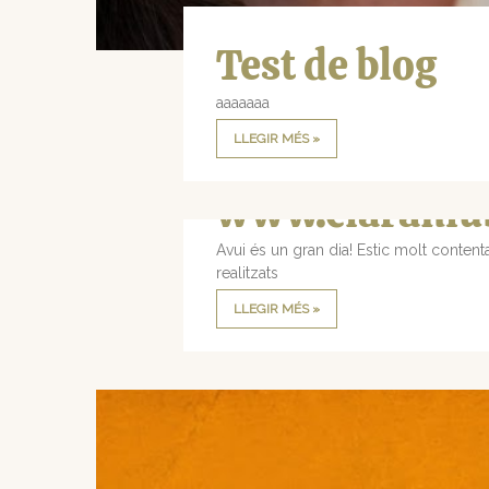
Test de blog
aaaaaaa
LLEGIR MÉS »
www.claraniu
Avui és un gran dia! Estic molt content
realitzats
LLEGIR MÉS »