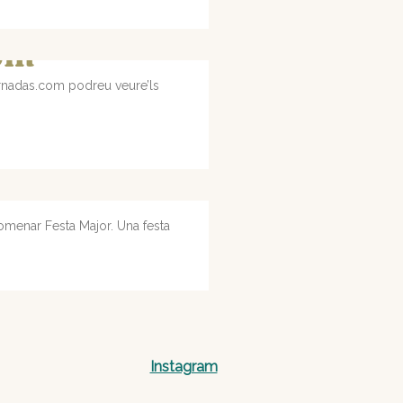
com
ernadas.com podreu veure’ls
nomenar Festa Major. Una festa
Instagram