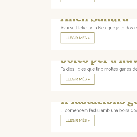
Anell Sandra
Avui vull felicitar la Neu que ja té dos
LLEGIR MÉS »
Joies per a nú
Fa dies i dies que tinc moltes ganes d
LLEGIR MÉS »
Il·lustacions 
…i comencem l’estiu amb una bona dosis
LLEGIR MÉS »