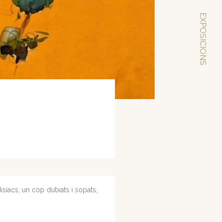
EXPOSICIONS
síacs, un cop dutxats i sopats,