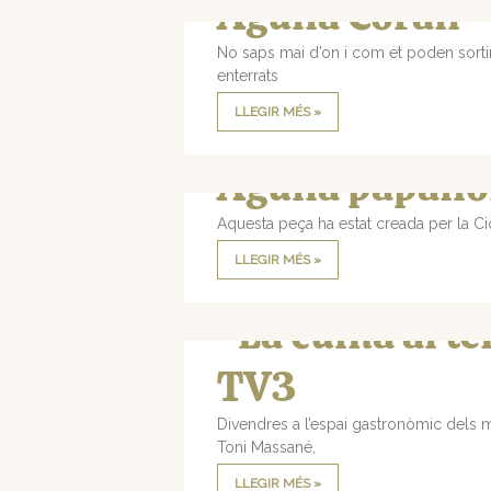
Agulla Corall
No saps mai d’on i com et poden sortir
enterrats
LLEGIR MÉS »
Agulla papall
Aquesta peça ha estat creada per la Ci
LLEGIR MÉS »
“La cuina al t
TV3
Divendres a l’espai gastronòmic dels m
Toni Massané,
LLEGIR MÉS »