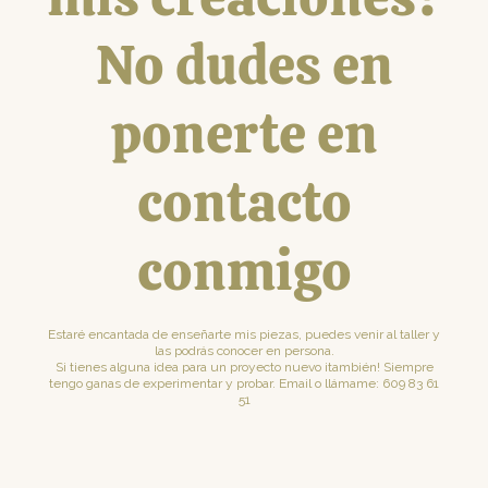
No dudes en
ponerte en
contacto
conmigo
Estaré encantada de enseñarte mis piezas, puedes venir al taller y
las podrás conocer en persona.
Si tienes alguna idea para un proyecto nuevo ¡también! Siempre
tengo ganas de experimentar y probar.
Email
o llámame: 609 83 61
51