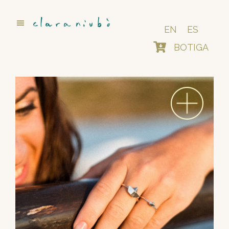
Skip
to
main
EN
ES
content
BOTIGA