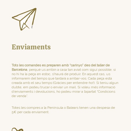
Enviaments
Tots les comandes es preparen amb “carinyo” des del taller de
Barcelona
, perquè us arribin a casa tan aviat com sigui possible; si
no hi ha la peça en estoc, s’haurà de produir. En aquest cas, us
informarem del temps que tardarà a arribar-vos. Cada peça està
creada amb el seu temps (Gràcies per entendre-ho!). Si teniu algun
dubte, em podeu trucar o enviar un mail. Si voleu més informació
d’enviaments i devolucions, ho podeu mirar a l’apartat “Condicions
de venda”.
Totes les compres a la Península o Balears tenen una despesa de
5€ per cada enviament.