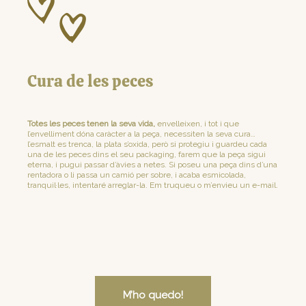
Cura de les peces
Totes les peces tenen la seva vida,
envelleixen, i tot i que
l’envelliment dóna caràcter a la peça, necessiten la seva cura…
l’esmalt es trenca, la plata s’oxida, però si protegiu i guardeu cada
una de les peces dins el seu packaging, farem que la peça sigui
eterna, i pugui passar d’àvies a netes. Si poseu una peça dins d’una
rentadora o li passa un camió per sobre, i acaba esmicolada,
tranquil·les, intentaré arreglar-la. Em truqueu o m’envieu un e-mail.
M’ho quedo!