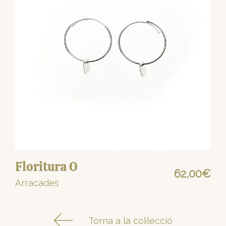
Floritura O
62,00
€
Arracades
Torna a la col·lecció