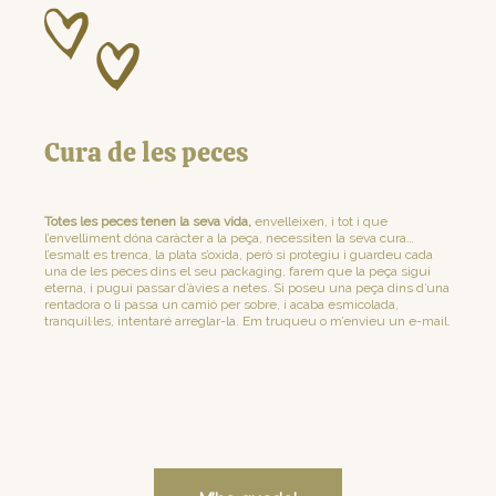
Cura de les peces
Totes les peces tenen la seva vida,
envelleixen, i tot i que
l’envelliment dóna caràcter a la peça, necessiten la seva cura…
l’esmalt es trenca, la plata s’oxida, però si protegiu i guardeu cada
una de les peces dins el seu packaging, farem que la peça sigui
eterna, i pugui passar d’àvies a netes. Si poseu una peça dins d’una
rentadora o li passa un camió per sobre, i acaba esmicolada,
tranquil·les, intentaré arreglar-la. Em truqueu o m’envieu un e-mail.