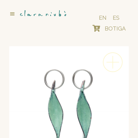
Skip
to
main
EN
ES
content
BOTIGA