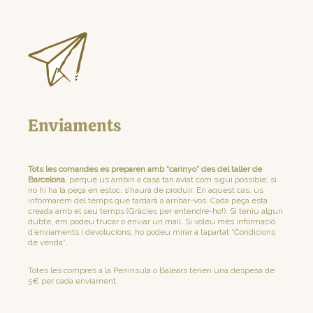
Enviaments
Tots les comandes es preparen amb “carinyo” des del taller de
Barcelona
, perquè us arribin a casa tan aviat com sigui possible; si
no hi ha la peça en estoc, s’haurà de produir. En aquest cas, us
informarem del temps que tardarà a arribar-vos. Cada peça està
creada amb el seu temps (Gràcies per entendre-ho!). Si teniu algun
dubte, em podeu trucar o enviar un mail. Si voleu més informació
d’enviaments i devolucions, ho podeu mirar a l’apartat “Condicions
de venda”.
Totes les compres a la Península o Balears tenen una despesa de
5€ per cada enviament.