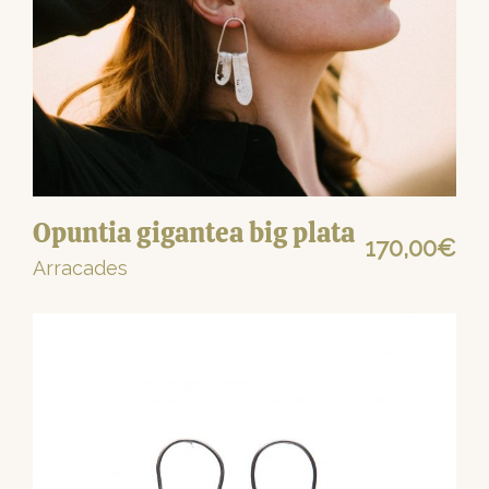
Opuntia gigantea big plata
170,00
€
Arracades