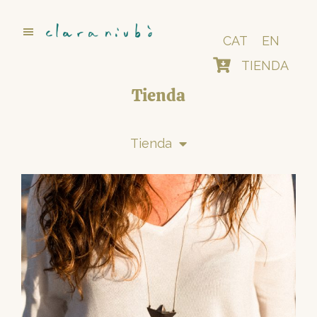
Saltar
al
contenido
CAT
EN
principal
TIENDA
Tienda
Tienda