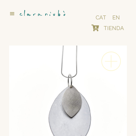
Saltar
al
contenido
CAT
EN
principal
TIENDA