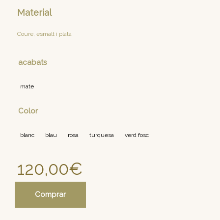
Material
Coure, esmalt i plata
acabats
mate
Color
blanc
blau
rosa
turquesa
verd fosc
120,00
€
Comprar