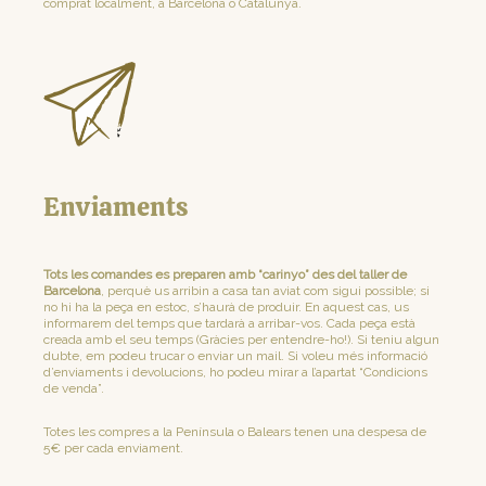
comprat localment, a Barcelona o Catalunya.
Enviaments
Tots les comandes es preparen amb “carinyo” des del taller de
Barcelona
, perquè us arribin a casa tan aviat com sigui possible; si
no hi ha la peça en estoc, s’haurà de produir. En aquest cas, us
informarem del temps que tardarà a arribar-vos. Cada peça està
creada amb el seu temps (Gràcies per entendre-ho!). Si teniu algun
dubte, em podeu trucar o enviar un mail. Si voleu més informació
d’enviaments i devolucions, ho podeu mirar a l’apartat “Condicions
de venda”.
Totes les compres a la Península o Balears tenen una despesa de
5€ per cada enviament.