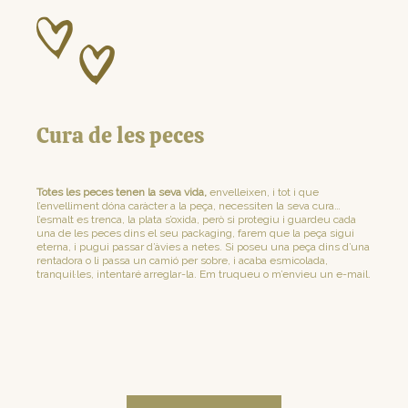
Cura de les peces
Totes les peces tenen la seva vida,
envelleixen, i tot i que
l’envelliment dóna caràcter a la peça, necessiten la seva cura…
l’esmalt es trenca, la plata s’oxida, però si protegiu i guardeu cada
una de les peces dins el seu packaging, farem que la peça sigui
eterna, i pugui passar d’àvies a netes. Si poseu una peça dins d’una
rentadora o li passa un camió per sobre, i acaba esmicolada,
tranquil·les, intentaré arreglar-la. Em truqueu o m’envieu un e-mail.