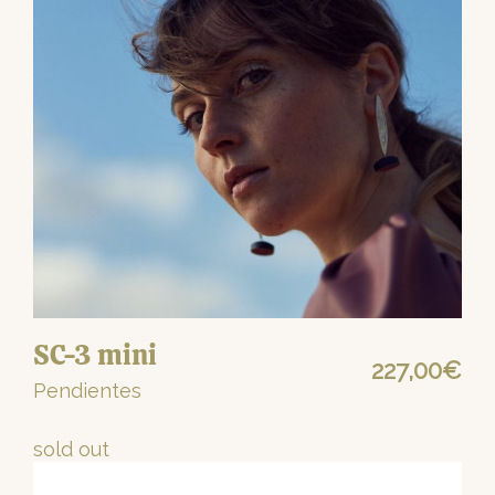
SC-3 mini
227,00
€
Pendientes
sold out