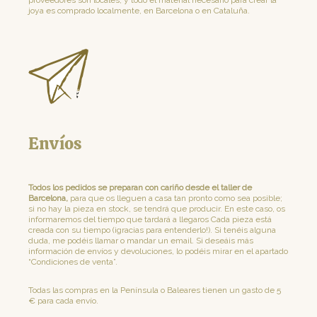
proveedores son locales, y todo el material necesario para crear la
joya es comprado localmente, en Barcelona o en Cataluña.
Envíos
Todos los pedidos se preparan con cariño desde el taller de
Barcelona,
para que os lleguen a casa tan pronto como sea posible;
si no hay la pieza en stock, se tendrá que producir. En este caso, os
informaremos del tiempo que tardará a llegaros Cada pieza está
creada con su tiempo (¡gracias para entenderlo!). Si tenéis alguna
duda, me podéis llamar o mandar un email. Si deseáis más
información de envíos y devoluciones, lo podéis mirar en el apartado
“Condiciones de venta”.
Todas las compras en la Península o Baleares tienen un gasto de 5
€ para cada envío.