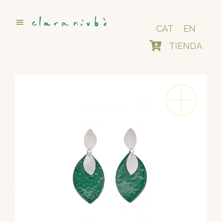
Saltar
al
contenido
CAT
EN
principal
TIENDA