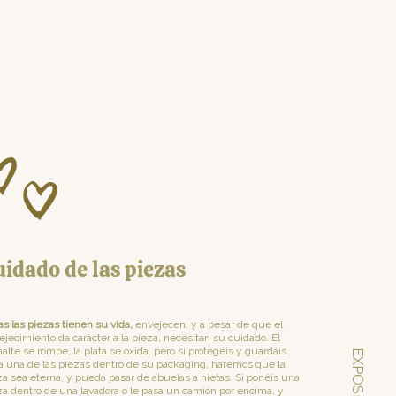
uidado de las piezas
as las piezas tienen su vida,
envejecen, y a pesar de que el
ejecimiento da carácter a la pieza, necesitan su cuidado. El
alte se rompe, la plata se oxida, pero si protegéis y guardáis
a una de las piezas dentro de su packaging, haremos que la
za sea eterna, y pueda pasar de abuelas a nietas. Si ponéis una
za dentro de una lavadora o le pasa un camión por encima, y