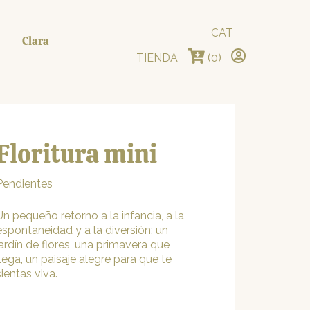
CAT
Clara
TIENDA
(0)
Floritura mini
Pendientes
Un pequeño retorno a la infancia, a la
espontaneidad y a la diversión; un
jardín de flores, una primavera que
llega, un paisaje alegre para que te
sientas viva.