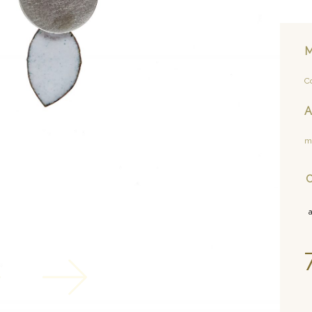
M
Co
A
m
C