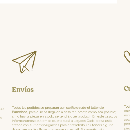
C
Envíos
Tod
Todos los pedidos se preparan con cariño desde el taller de
eza
env
Barcelona,
para que os lleguen a casa tan pronto como sea posible;
esm
si no hay la pieza en stock, se tendrá que producir. En este caso, os
la
cad
informaremos del tiempo que tardará a llegaros Cada pieza está
pie
creada con su tiempo (¡gracias para entenderlo!). Si tenéis alguna
pie
duda, me podéis llamar o mandar un email. Si deseáis más