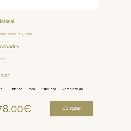
aterial
bre, esmalte y plata
cabados
ate
olor
azul
blanco
rosa
turquesa
verde oscuro
78,00
€
Comprar