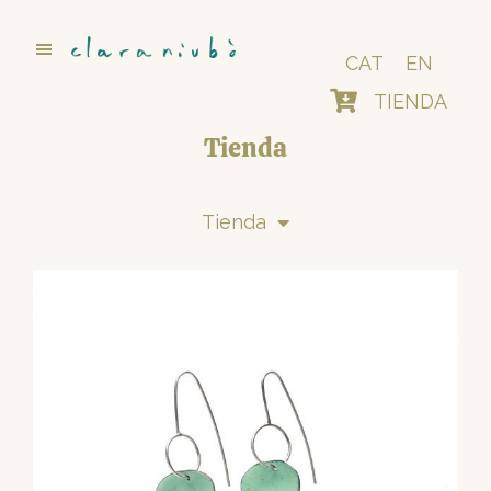
Saltar
al
contenido
CAT
EN
principal
TIENDA
Tienda
Tienda